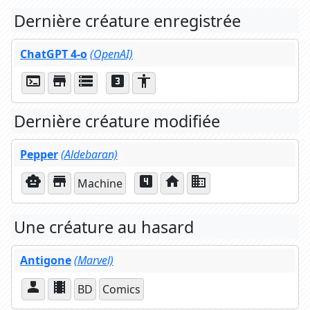
Dernière créature enregistrée
ChatGPT 4-o
(OpenAI)
terminal
store
storage
looks_3
accessibility
Dernière créature modifiée
Pepper
(Aldebaran)
smart_toy
store
looks_4
home
business
Machine
Une créature au hasard
Antigone
(Marvel)
person_4
theaters
BD
Comics