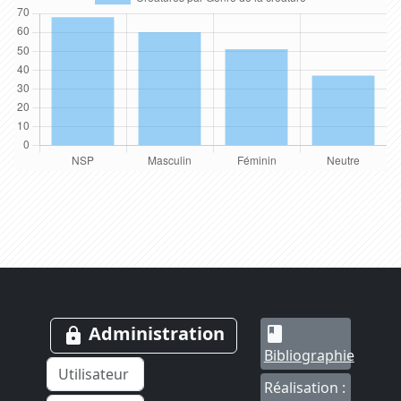
Administration
book
lock
Bibliographie
Réalisation :